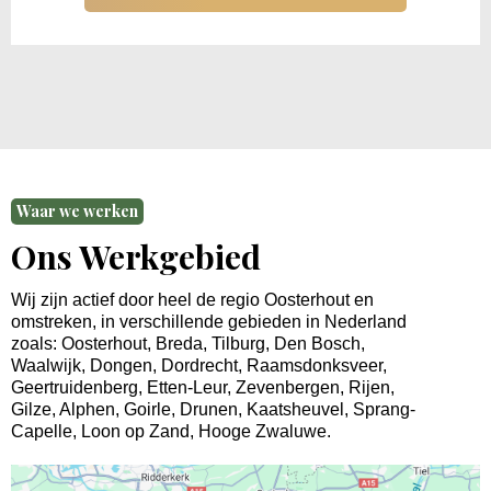
Waar we werken
Ons Werkgebied
Wij zijn actief door heel de regio Oosterhout en
omstreken, in verschillende gebieden in Nederland
zoals:
Oosterhout
, Breda,
Tilburg
,
Den Bosch
,
Waalwijk
,
Dongen
,
Dordrecht
,
Raamsdonksveer
,
Geertruidenberg
,
Etten-Leur
,
Zevenbergen
,
Rijen
,
Gilze
,
Alphen
,
Goirle
,
Drunen
,
Kaatsheuvel
,
Sprang-
Capelle
,
Loon op Zand
,
Hooge Zwaluwe
.